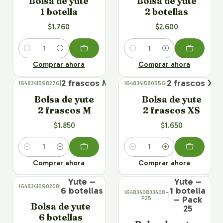
Bolsa de yute
Bolsa de yute
1 botella
2 botellas
$1.760
$2.600
Cantidad
Cantidad
Comprar ahora
Comprar ahora
2 frascos M
2 frascos XS
1648341598276
|
1648341580556
|
Bolsa de yute
Bolsa de yute
2 frascos M
2 frascos XS
$1.850
$1.650
Cantidad
Cantidad
Comprar ahora
Comprar ahora
× 25
Yute –
Yute –
1648341090208
|
6 botellas
1 botella
1648340833408-
|
– Pack
P25
Bolsa de yute
25
6 botellas