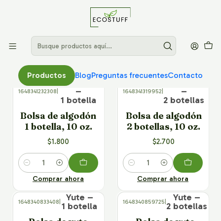
Bolsas de botellas
Filtros
Productos
Blog
Preguntas frecuentes
Contacto
Algodón
Algodón
–
–
1648341232308
|
1648341319952
|
1 botella
2 botellas
Bolsa de algodón
Bolsa de algodón
1 botella, 10 oz.
2 botellas, 10 oz.
$1.800
$2.700
Cantidad
Cantidad
Comprar ahora
Comprar ahora
Yute –
Yute –
1648340833408
|
1648340859725
|
1 botella
2 botellas