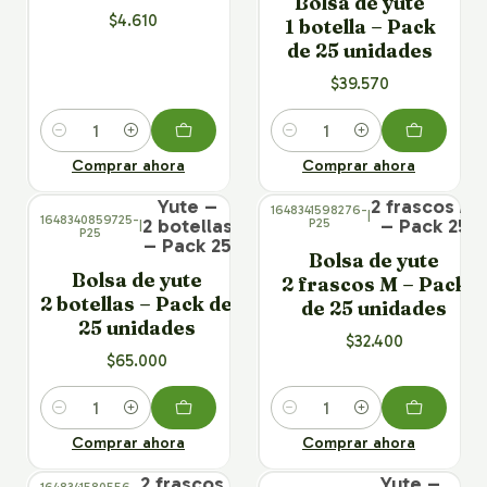
Bolsa de yute
$4.610
1 botella – Pack
de 25 unidades
$39.570
Cantidad
Cantidad
Comprar ahora
Comprar ahora
× 25
× 25
Yute –
2 frascos M
1648341598276-
|
1648340859725-
2 botellas
– Pack 25
P25
|
P25
– Pack 25
Bolsa de yute
Bolsa de yute
2 frascos M – Pack
2 botellas – Pack de
de 25 unidades
25 unidades
$32.400
$65.000
Cantidad
Cantidad
Comprar ahora
Comprar ahora
× 25
2 frascos XS
Yute –