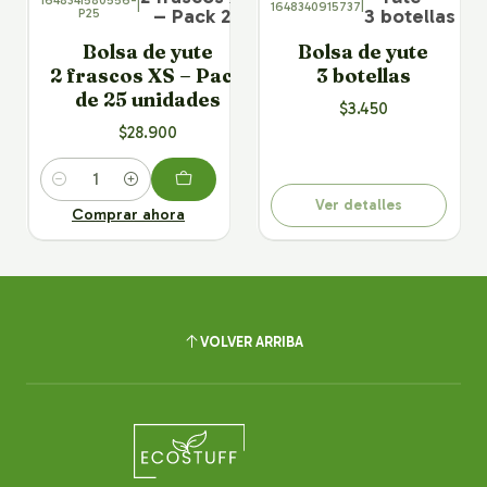
1648341580556-
|
1648340915737
|
Agotado
– Pack 25
3 botellas
P25
Bolsa de yute
Bolsa de yute
2 frascos XS – Pack
3 botellas
de 25 unidades
$3.450
$28.900
Cantidad
Ver detalles
Comprar ahora
VOLVER ARRIBA