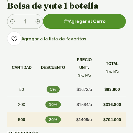
Bolsa de yute 1 botella
Agregar al Carro
Cantidad
Agregar a la lista de favoritos
PRECIO
TOTAL
CANTIDAD
DESCUENTO
UNIT.
(inc. IVA)
(inc. IVA)
50
5%
$1672/u
$83.600
200
10%
$1584/u
$316.800
500
20%
$1408/u
$704.000