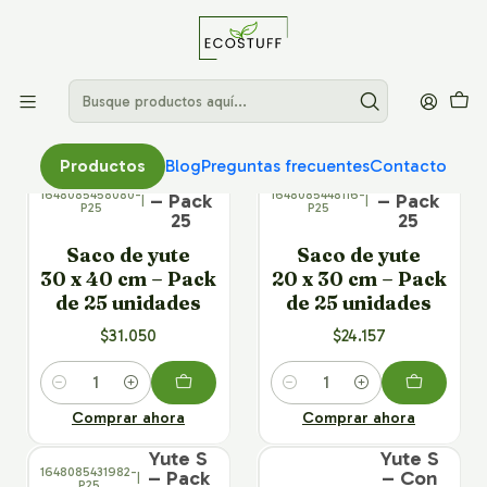
Sin categorizar
Filtros
× 25
× 25
Productos
Blog
Preguntas frecuentes
Contacto
Yute L
Yute M
1648085458080-
1648085448116-
– Pack
– Pack
|
|
P25
P25
25
25
Saco de yute
Saco de yute
30 x 40 cm – Pack
20 x 30 cm – Pack
de 25 unidades
de 25 unidades
$31.050
$24.157
Cantidad
Cantidad
Comprar ahora
Comprar ahora
× 25
× 25
Yute S
Yute S
1648085431982-
– Pack
– Con
|
P25