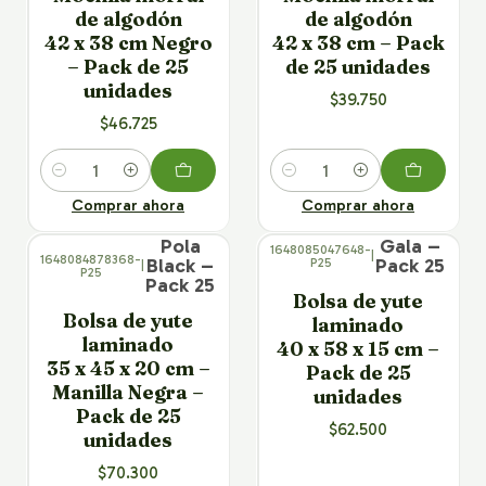
de algodón
de algodón
42 x 38 cm Negro
42 x 38 cm – Pack
– Pack de 25
de 25 unidades
unidades
$39.750
$46.725
Cantidad
Cantidad
Comprar ahora
Comprar ahora
× 25
× 25
Pola
Gala –
1648085047648-
|
1648084878368-
Black –
Pack 25
P25
|
P25
Pack 25
Bolsa de yute
Bolsa de yute
laminado
laminado
40 x 58 x 15 cm –
35 x 45 x 20 cm –
Pack de 25
Manilla Negra –
unidades
Pack de 25
$62.500
unidades
$70.300