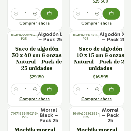
$25.500
Cantidad
Cantidad
Comprar ahora
Comprar ahora
× 25
× 25
Algodón L
Algodón XS
1648346518264-
1648343332029-
|
|
– Pack 25
– Pack 25
P25
P25
Saco de algodón
Saco de algodón
30 x 40 cm 6 onzas
10 x 15 cm 6 onzas
– Natural – Pack de
Natural – Pack de 25
25 unidades
unidades
$29.150
$16.595
Cantidad
Cantidad
Comprar ahora
Comprar ahora
× 25
× 25
Morral
Morral
70171983450246-
1648420336298-
Black –
– Pack
|
|
P25
P25
Pack 25
25
Mochila morral
Mochila morral