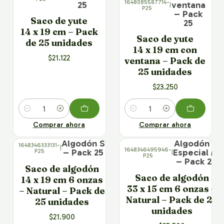
1648085587714-
25
ventana
|
P25
– Pack
Saco de yute
25
14 x 19 cm – Pack
Saco de yute
de 25 unidades
14 x 19 cm con
$21.122
ventana – Pack de
25 unidades
$23.250
Cantidad
Cantidad
Comprar ahora
Comprar ahora
× 25
× 25
Algodón S
Algodón –
1648346333131-
|
1648346495946-
– Pack 25
Especial M
P25
|
P25
– Pack 25
Saco de algodón
Saco de algodón
14 x 19 cm 6 onzas
33 x 15 cm 6 onzas –
– Natural – Pack de
Natural – Pack de 25
25 unidades
unidades
$21.900