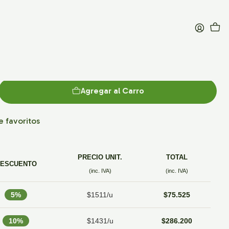
algodón 42 x 38 cm
Agregar al Carro
de favoritos
PRECIO UNIT.
TOTAL
ESCUENTO
(inc. IVA)
(inc. IVA)
5%
$1511/u
$75.525
10%
$1431/u
$286.200