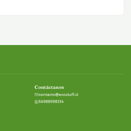
Contáctanos
contacto@ecostuff.cl
56988998334