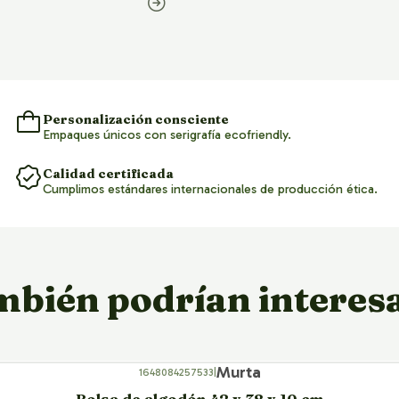
Personalización consciente
Empaques únicos con serigrafía ecofriendly.
Calidad certificada
Cumplimos estándares internacionales de producción ética.
bién podrían interes
Murta
1648084257533
|
Bolsa de algodón 42 x 38 x 10 cm