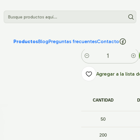
|
Bolsa de 
Productos
Blog
Preguntas frecuentes
Contacto
Cantidad
Agregar a la lista 
CANTIDAD
D
50
200