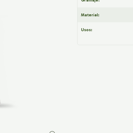
Gramaje:
Material:
Usos: